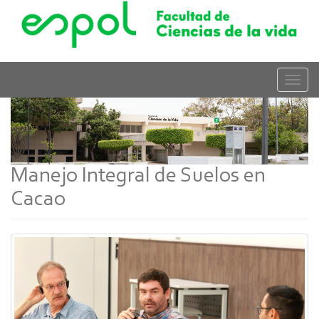
Pasar
al
contenido
principal
Toggle
naviga
Manejo Integral de Suelos en
Cacao