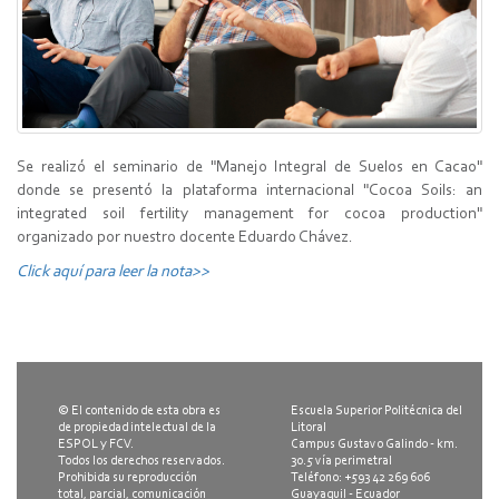
Se realizó el seminario de "Manejo Integral de Suelos en Cacao"
donde se presentó la plataforma internacional "Cocoa Soils: an
integrated soil fertility management for cocoa production"
organizado por nuestro docente Eduardo Chávez.
Click aquí para leer la nota>>
© El contenido de esta obra es
Escuela Superior Politécnica del
de propiedad intelectual de la
Litoral
ESPOL y FCV.
Campus Gustavo Galindo - km.
Todos los derechos reservados.
30.5 vía perimetral
Prohibida su reproducción
Teléfono: +593 42 269 606
total, parcial, comunicación
Guayaquil - Ecuador