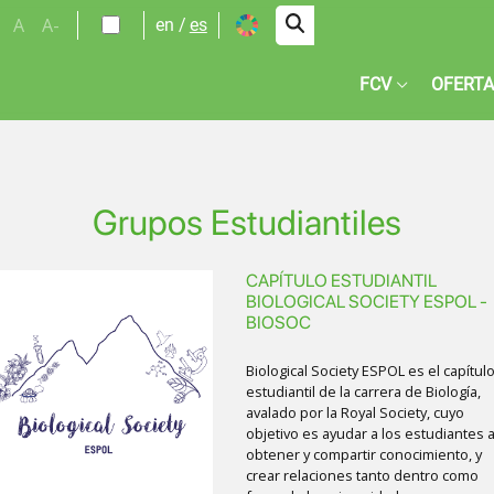
A
A-
en
es
FCV
OFERTA
Grupos Estudiantiles
CAPÍTULO ESTUDIANTIL
age
BIOLOGICAL SOCIETY ESPOL -
BIOSOC
Biological Society ESPOL es el capítul
estudiantil de la carrera de Biología,
avalado por la Royal Society, cuyo
objetivo es ayudar a los estudiantes 
obtener y compartir conocimiento, y
crear relaciones tanto dentro como