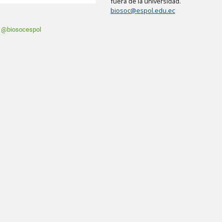
fuera de la universidad.
biosoc@espol.edu.ec
: @biosocespol