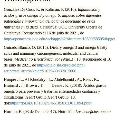
González De Coss, P., & Kaliman, P. (2016).
Inflamación y
ácidos grasos omega-3 y omega-6: impacto sobre diferentes
patologías e importancia del balance adecuado de estos
nutrientes en la dieta.
Catalunya: UOC University Oberta de
Catalunya. Recuperado el 16 de julio de 2021, de
http://openaccess.uoc.edu/webapps/o2/bitstream/10609/58505/8/pgon
Guirado Blanco, O. (2015). Dietary omega-3 and omega-6 fatty
acids and mammary carcinogenesis: molecular and cellular
bases.
Medicentro Electrónica, vol.19
(no.3), 10. Recuperado el 16
de julio de 2021, de
http://scielo.sld.cu/scielo.php?
script=sci_arttext&pid=S1029-30432015000...
Hooper , L., Al-Khudairy , L., Abdelhamid , A., Rees , K.,
Brainard , J., Brown , T., . . . Deane , K. (2018). Ácidos grasos
omega 6 para prevenir y tratar las enfermedades cardíacas y
circulatorias.
Heart Group Heart Group
, 18.
doi:
https://doi.org/10.1002/14651858.CD011094.pub4
Horrillo, E. (03 de Dci de 2017). Nutrición.
Los beneficios que no