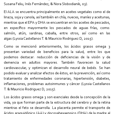
Susana Feliu, Inés Fernández, & Nora Slobodianik, 03).
El ALA se encuentra principalmente en aceites vegetales como el de
linaza, soja y canola, así también en chía, nueces, maníes y aceitunas;
mientras que el EPA y DHA se encuentran en los aceites de pescados,
en específico mayormente los pescados de aguas frías, como:
salmón, atún, sardinas, caballa, entre otros, así como en las
algas (Lyssia Castellanos T. & Mauricio Rodriguez D, 2015).
Como se mencionó anteriormente, los ácidos grasos omega 3
presentan variedad de beneficios para la salud, entre los que
podemos destacar: reducción de deficiencias de la visión y de
demencia en adultos mayores. También favorecen la salud
cardiovascular, y optimizan el desarrollo neural de bebés. Se han
podido evaluar y analizar efectos de éstos, en la prevención, así como
tratamiento de enfermedades coronarias, hipertensión, diabetes,
inflamaciones, problemas autoinmunes y cáncer (Lyssia Castellanos
T. & Mauricio Rodriguez D, 2015).
Los ácidos grasos omega 3 son esenciales desde la concepción de la
vida, ya que forman parte de la estructura del cerebro y de la retina
mientras el feto se desarrolla. La placenta permite el transporte de
ácidos araquidónico (AA) y docosahexaenoico (DHA) de la madre al