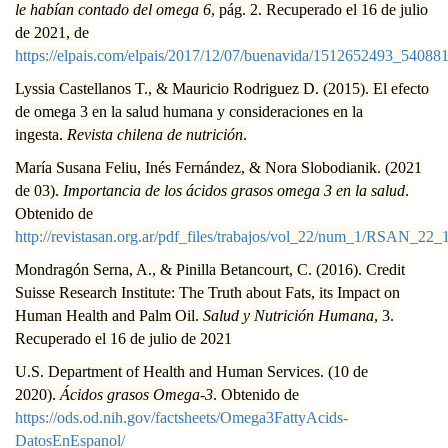
le habían contado del omega 6
, pág. 2. Recuperado el 16 de julio
de 2021, de
https://elpais.com/elpais/2017/12/07/buenavida/1512652493_540881
Lyssia Castellanos T., & Mauricio Rodriguez D. (2015). El efecto
de omega 3 en la salud humana y consideraciones en la
ingesta.
Revista chilena de nutrición
.
María Susana Feliu, Inés Fernández, & Nora Slobodianik. (2021
de 03).
Importancia de los ácidos grasos omega 3 en la salud
.
Obtenido de
http://revistasan.org.ar/pdf_files/trabajos/vol_22/num_1/RSAN_22_
Mondragón Serna, A., & Pinilla Betancourt, C. (2016). Credit
Suisse Research Institute: The Truth about Fats, its Impact on
Human Health and Palm Oil.
Salud y Nutrición Humana
, 3.
Recuperado el 16 de julio de 2021
U.S. Department of Health and Human Services. (10 de
2020).
Ácidos grasos Omega-3
. Obtenido de
https://ods.od.nih.gov/factsheets/Omega3FattyAcids-
DatosEnEspanol/