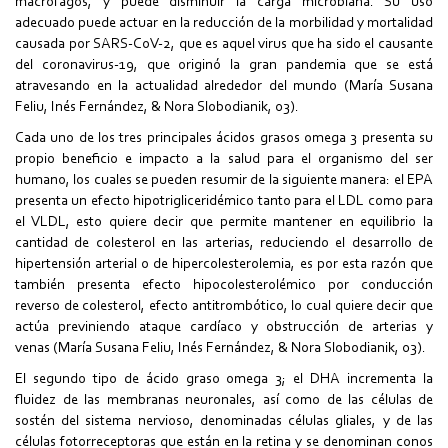
macrófagos, y puede disminuir la carga microbiana. Su uso
adecuado puede actuar en la reducción de la morbilidad y mortalidad
causada por SARS-CoV-2, que es aquel virus que ha sido el causante
del coronavirus-19, que originó la gran pandemia que se está
atravesando en la actualidad alrededor del mundo (María Susana
Feliu, Inés Fernández, & Nora Slobodianik, 03).
Cada uno de los tres principales ácidos grasos omega 3 presenta su
propio beneficio e impacto a la salud para el organismo del ser
humano, los cuales se pueden resumir de la siguiente manera: el EPA
presenta un efecto hipotrigliceridémico tanto para el LDL como para
el VLDL, esto quiere decir que permite mantener en equilibrio la
cantidad de colesterol en las arterias, reduciendo el desarrollo de
hipertensión arterial o de hipercolesterolemia, es por esta razón que
también presenta efecto hipocolesterolémico por conducción
reverso de colesterol, efecto antitrombótico, lo cual quiere decir que
actúa previniendo ataque cardíaco y obstrucción de arterias y
venas (María Susana Feliu, Inés Fernández, & Nora Slobodianik, 03).
El segundo tipo de ácido graso omega 3; el DHA incrementa la
fluidez de las membranas neuronales, así como de las células de
sostén del sistema nervioso, denominadas células gliales, y de las
células fotorreceptoras que están en la retina y se denominan conos