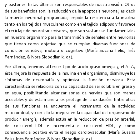
y bastones. Estas últimas son responsables de nuestra visión. Otros
de sus beneficios son: la reducción de la apoptosis neuronal, es decir
la muerte neuronal programada; impide la resistencia a la insulina
tanto en los tejidos musculares como en el tejido adiposo y favorece
el reciclaje de neurotransmisores, que son sustancias fundamentales
en nuestro organismo para la transmisión de señales entre neuronas
que tienen como objetivo que se cumplan diversas funciones de
condición sensitiva, motora o cognitivo (María Susana Feliu, Inés
Fernández, & Nora Slobodianik, 03).
Por último, tenemos al tercer tipo de ácido graso omega 3; el ALA,
éste mejora la respuesta de la insulina en el organismo, disminuye los
síntomas de neuropatía y optimiza la función nerviosa. Esta
característica se relaciona con su capacidad de ser soluble en grasa y
en agua, posibilitando alcanzar zonas de nervios que son menos
accesibles y de esta manera los protege de la oxidación. Entre otras
de sus funciones se encuentra el incremento de la actividad
mitocondrial, y con ello la mejora en la capacidad del organismo de
producir energía; además actúa en la reducción de presión arterial,
del colesterol LDL e incrementa el colesterol HDL, y como
consecuencia positiva evita el riesgo cardiovascular (María Susana
Feliu, Inés Fernández, & Nora Slobodianik, 03).