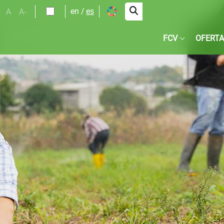
A
A-
en
es
FCV
OFERTA