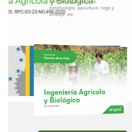
ería Agrícola y Biológica
biotecnología aplicada,
entomología, apicultura, riego y
 CES: RPC-SO-23-NO.498-2020
drenaje, etc.