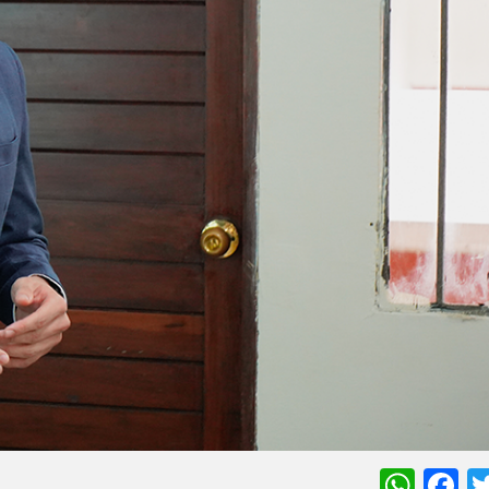
Wha
F