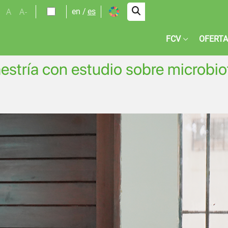
A
A-
en
es
FCV
OFERTA
stría con estudio sobre microbio