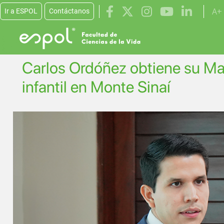
Pasar al contenido principal
A+
Ir a ESPOL
Contáctanos
Carlos Ordóñez obtiene su Mae
infantil en Monte Sinaí
Image