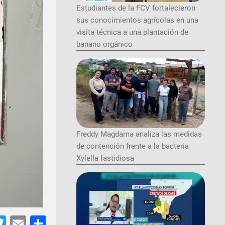
Estudiantes de la FCV fortalecieron
sus conocimientos agrícolas en una
visita técnica a una plantación de
banano orgánico
Freddy Magdama analiza las medidas
de contención frente a la bacteria
Xylella fastidiosa
tsApp
acebook
Twitter
Email
Share