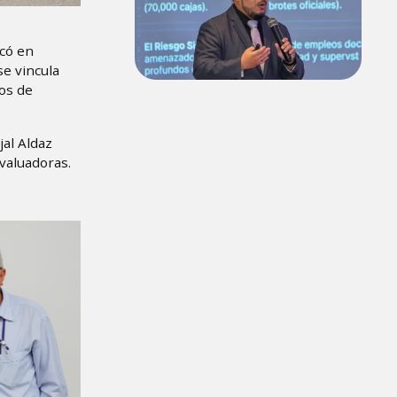
ocó en
se vincula
tos de
jal Aldaz
evaluadoras.