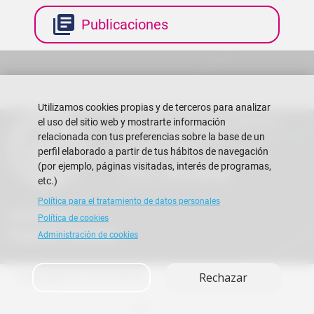
Publicaciones
Utilizamos cookies propias y de terceros para analizar
Escuela Superior Politécnica del Litoral
el uso del sitio web y mostrarte información
Campus Gustavo Galindo
relacionada con tus preferencias sobre la base de un
Guayaquil - Ecuador
perfil elaborado a partir de tus hábitos de navegación
(por ejemplo, páginas visitadas, interés de programas,
Teléfono:
+593-4 2269 269
etc.)
Política para el tratamiento de datos personales
Contáctanos
Política de cookies
Preguntas Frecuentes
Administración de cookies
Copyright © 2026 ESPOL
Aceptar
Rechazar
A+
A
A-
en
es