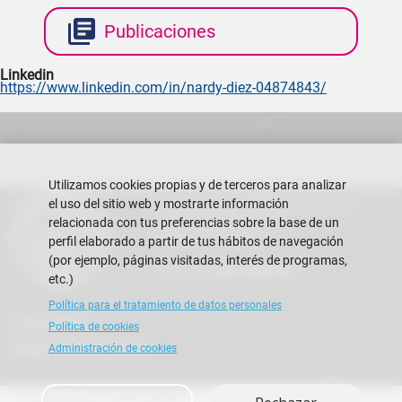
Publicaciones
Linkedin
https://www.linkedin.com/in/nardy-diez-04874843/
Utilizamos cookies propias y de terceros para analizar
Escuela Superior Politécnica del Litoral
el uso del sitio web y mostrarte información
Campus Gustavo Galindo
relacionada con tus preferencias sobre la base de un
Guayaquil - Ecuador
perfil elaborado a partir de tus hábitos de navegación
(por ejemplo, páginas visitadas, interés de programas,
Teléfono:
+593-4 2269 269
etc.)
Política para el tratamiento de datos personales
Contáctanos
Política de cookies
Preguntas Frecuentes
Administración de cookies
Copyright © 2026 ESPOL