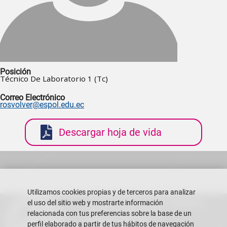
Posición
Técnico De Laboratorio 1 (Tc)
Correo Electrónico
rosvolver@espol.edu.ec
Descargar hoja de vida
Utilizamos cookies propias y de terceros para analizar
Escuela Superior Politécnica del Litoral
el uso del sitio web y mostrarte información
Campus Gustavo Galindo
relacionada con tus preferencias sobre la base de un
Guayaquil - Ecuador
perfil elaborado a partir de tus hábitos de navegación