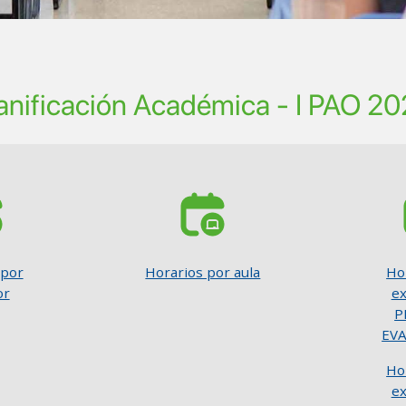
anificación Académica - I PAO 2
SVG
S
 por
Horarios por aula
Ho
or
e
P
EV
Ho
e