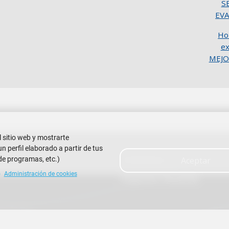
S
EV
Ho
e
MEJ
l sitio web y mostrarte
 perfil elaborado a partir de tus
de programas, etc.)
Contáctanos
Aceptar
 Litoral
Administración de cookies
Preguntas Frecuentes