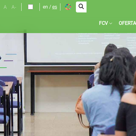
A
A-
en
es
FCV
OFERTA