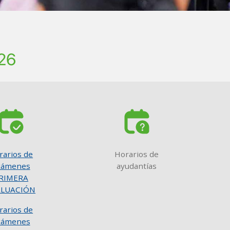
026
VG
SVG
rarios de
Horarios de
xámenes
ayudantías
RIMERA
ALUACIÓN
rarios de
xámenes